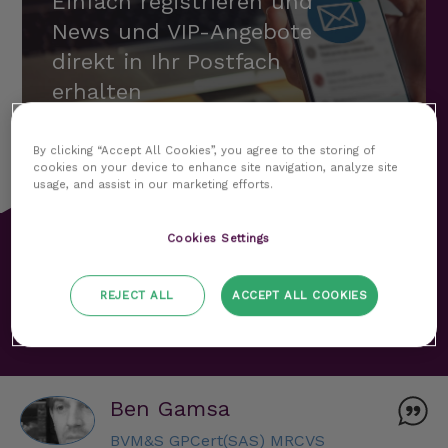
Einfach registrieren und
News und VIP-Angebote
direkt in Ihr Postfach
erhalten
JETZT ABONNIEREN
By clicking “Accept All Cookies”, you agree to the storing of
cookies on your device to enhance site navigation, analyze site
usage, and assist in our marketing efforts.
Cookies Settings
Erfahrungsberichte
REJECT ALL
ACCEPT ALL COOKIES
ALLE ÖFFNEN
Ben Gamsa
BVM&S GPCert(SAS) MRCVS