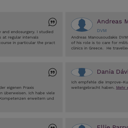
Andreas 
DVM
 and endosurgery. I studied
 at regular intervals
Andreas Manousoudakis DVM is
ourse in particular the pract
of his role is to care for mil
clinics in Greece. He travell
Dania Dávi
Ich empfehle die Improve-Kur
der eigenen Praxis
weitergebracht haben.
Mehr 
n überweisen. Ich habe viele
 Kompetenzen erweitern und
Ellie Parry