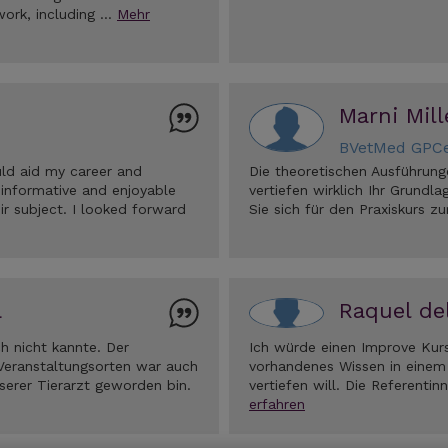
work, including …
Mehr
Marni Mill
BVetMed GPC
uld aid my career and
Die theoretischen Ausführung
informative and enjoyable
vertiefen wirklich Ihr Grund
ir subject. I looked forward
Sie sich für den Praxiskurs z
a
Raquel de
h nicht kannte. Der
Ich würde einen Improve Kurs
Veranstaltungsorten war auch
vorhandenes Wissen in einem
serer Tierarzt geworden bin.
vertiefen will. Die Referent
erfahren