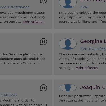
ed Practitioner
RVN
dvanced Practitioner Status
I thoroughly enjoyed the cour
 career development</strong>
very helpful with my job and 
aw Universit …
Mehr erfahren
course was brilliant and I fou
Georgina L
RVN NCert(A&
 das Gelernte gleich in die
The course was fantastic, th
 sondern auch die praktische
variety of teaching and learn
mt. Aus diesem Grund s …
become more confident in tak
helping …
Mehr erfahren
Joaquín C
ies MRCVS
Einer der positivsten Aspekte
e Medicine in order to
Umsetzung des neu erlernten
 dealing with feline cases. I