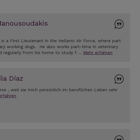
Manousoudakis
 a First Lieutenant in the Hellenic Air Force, where part
itary working dogs. He also works part-time in veterinary
ed regularly from his home to study f …
Mehr erfahren
la Díaz
se , weil sie mich persönlich im beruflichen Leben sehr
erfahren