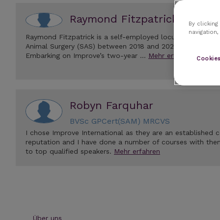
Raymond Fitzpatrick
By clicking
navigation,
Raymond Fitzpatrick is a self-employed locum studying fo
Animal Surgery (SAS) between 2018 and 2020. He shares h
Embarking on Improve’s two-year …
Mehr erfahren
Cookies
Robyn Farquhar
BVSc GPCert(SAM) MRCVS
I chose Improve International as they are an established
reputation and I have done a number of courses with the
to top qualified speakers.
Mehr erfahren
Über uns