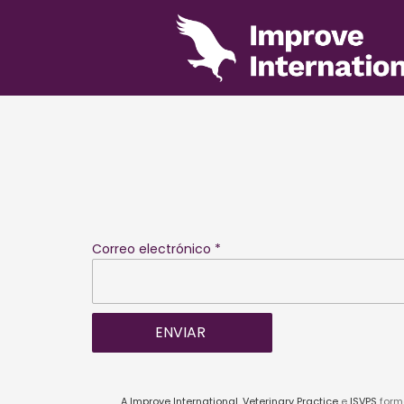
Correo electrónico *
A Improve International
,
Veterinary Practice
e
ISVPS
forma