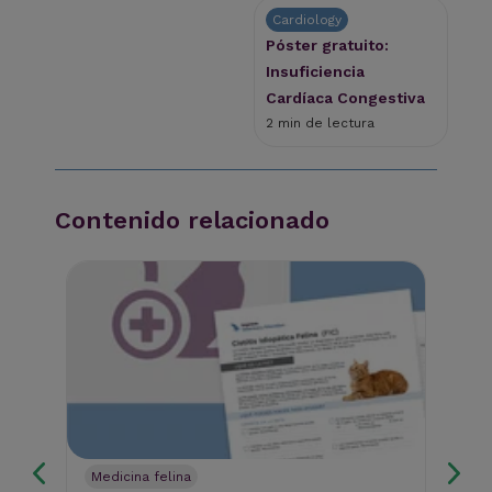
Cardiology
Póster gratuito:
Insuficiencia
Cardíaca Congestiva
2 min de lectura
Contenido relacionado
Medicina felina
Fo