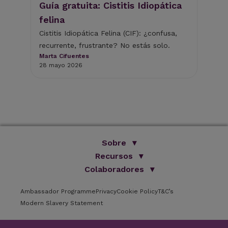
Guía gratuita: Cistitis Idiopática
Gr
felina
de
Cistitis Idiopática Felina (CIF): ¿confusa,
Los
a
recurrente, frustrante? No estás solo.
por
Marta Cifuentes
ant
28 mayo 2026
Mar
14 
Sobre
Somos Improve
Recursos
Nuestro Grupo
Colaboradores
Librería
Formación Online
Artículos
ISVPS
Testimonios
Ambassador Programme
Privacy
Catálogo
Cookie Policy
T&C’s
Colaboradores
Centro de Formación Improve
Modern Slavery Statement
Preguntas Frecuentes
Instalaciones
Newsletter
Ponentes