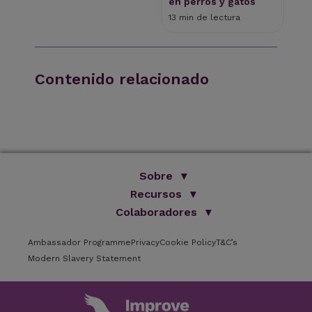
en perros y gatos
13 min de lectura
Contenido relacionado
Sobre
Somos Improve
Recursos
Nuestro Grupo
Colaboradores
Librería
Formación Online
Artículos
ISVPS
Testimonios
Ambassador Programme
Privacy
Catálogo
Cookie Policy
T&C’s
Colaboradores
Centro de Formación Improve
Modern Slavery Statement
Preguntas Frecuentes
Instalaciones
Newsletter
Ponentes
Careers