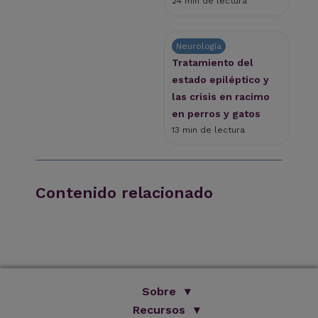
24 min de lectura
Neurología
Tratamiento del
estado epiléptico y
las crisis en racimo
en perros y gatos
13 min de lectura
Contenido relacionado
Sobre
Somos Improve
Recursos