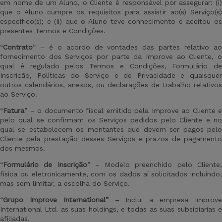
em nome de um Aluno, o Cliente é responsável por assegurar: (i)
que o Aluno cumpre os requisitos para assistir ao(s) Serviço(s)
específico(s); e (ii) que o Aluno teve conhecimento e aceitou os
presentes Termos e Condições.
“
Contrato
” – é o acordo de vontades das partes relativo ao
fornecimento dos Serviços por parte da Improve ao Cliente, o
qual é regulado pelos Termos e Condições, Formulário de
Inscrição, Políticas do Serviço e de Privacidade e quaisquer
outros calendários, anexos, ou declarações de trabalho relativos
ao Serviço.
“
Fatura
” – o documento fiscal emitido pela Improve ao Cliente e
pelo qual se confirmam os Serviços pedidos pelo Cliente e no
qual se estabelecem os montantes que devem ser pagos pelo
Cliente pela prestação desses Serviços e prazos de pagamento
dos mesmos.
“
Formulário de Inscrição
” – Modelo preenchido pelo Cliente
física ou eletronicamente, com os dados aí solicitados incluindo,
mas sem limitar, a escolha do Serviço.
“
Grupo Improve
International
”
– Inclui a empresa Improv
International Ltd. as suas holdings, e todas as suas subsidiarias e
afiliadas.