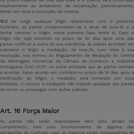
no prazo máximo de três dias úteis e o Cliente será informado
relativamente ao andamento da reclamação, periodicamente,
tendo em vista a resolução da mesma.
15.2
Se surgir qualquer litígio relacionado com o presente
Contrato, as partes comprometem-se a atuar de boa-fé e a
tentar resolver o litígio, numa primeira fase, entre si. Caso o
litígio não seja resolvido no prazo de 30 dias após uma das
partes notificar a outra da sua existência, as partes acordam em
submeter o litígio a mediação, de boa-fé, com vista à sua
resolução, nos termos do Regulamento de Mediação do Centro
de Arbitragem Comercial da Câmara de Comércio e Indústria
Portuguesa (CAC-CCIP) ou outra entidade que as partes venham
a acordar. Salvo acordo em contrário no prazo de 14 dias após a
notificação do litígio, o mediador será nomeado por essa
entidade. O recurso à mediação não impede qualquer das partes
de iniciar ou prosseguir com ações judiciais.
Art
. 16 Força Maior
As partes não serão responsáveis nem pelo atraso no
cumprimento, nem pelo incumprimento de alguma das
obrigações do Contrato caso os mesmos sejam consequência de