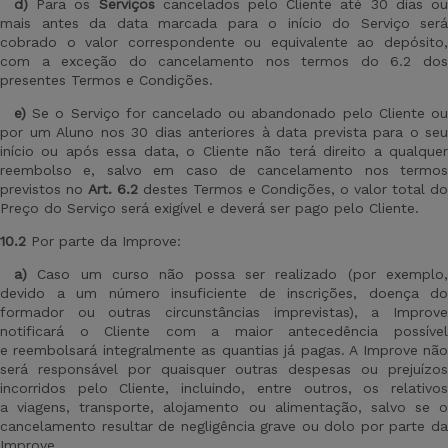
d)
Para os
Serviços
cancelados pelo Cliente até 30 dias o
mais antes da data marcada para o início do Serviço será
cobrado o valor correspondente ou equivalente ao depósito,
com a exceção do cancelamento nos termos do 6.2 dos
presentes Termos e Condições.
e)
Se o Serviço for cancelado ou abandonado pelo Cliente o
por um Aluno nos 30 dias anteriores à data prevista para o seu
início ou após essa data, o Cliente não terá direito a qualquer
reembolso e, salvo em caso de cancelamento nos termos
previstos no
Art
.
6.2
destes Termos e Condições, o valor total do
Preço do Serviço será exigível e deverá ser pago pelo Cliente.
10.2
Por parte da Improve:
a)
Caso um curso não possa ser realizado (por exemplo,
devido a um número insuficiente de inscrições, doença do
formador ou outras circunstâncias imprevistas), a Improve
notificará o Cliente com a maior antecedência possível
e reembolsará integralmente as quantias já pagas. A Improve não
será responsável por quaisquer outras despesas ou prejuízos
incorridos pelo Cliente, incluindo, entre outros, os relativos
a viagens, transporte, alojamento ou alimentação, salvo se o
cancelamento resultar de negligência grave ou dolo por parte da
Improve.