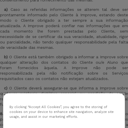
consentimento para fornecimento das mesmas.
a)
Caso as referidas informações se alterem tal deve ser
prontamente informado pelo Cliente à Improve, estando deste
modo o Cliente obrigado a ter sempre a sua informação
atualizada. A Improve poderá confiar nas informações que em
cada momento lhe forem prestadas pelo Cliente, sem
necessidade de se certificar da sua veracidade, atualidade, rigor
ou parcialidade, não tendo qualquer responsabilidade pela falta
de veracidade das mesmas.
b)
O Cliente está também obrigado a informar a Improve sobr
qualquer alteração dos contatos do Cliente ou/e Aluno que
foram fornecidos àquela. A Improve não pode ser
responsabilizada pela não notificação sobre os Serviços
requisitados caso os contatos não estejam atualizados.
c)
O Cliente deverá assegurar-se que informa a Improve sobr
qualquer exigência dietética especial ou condição de saúde
relevante que esta deva ter conhecimento para o normal
funcionamento e prestação do Serviço ao Cliente e /ou Aluno.
By clicking “Accept All Cookies”, you agree to the storing of
cookies on your device to enhance site navigation, analyze site
8.2
O Cliente
,
pelo presente Contrato está obrigado a fazer 
usage, and assist in our marketing efforts.
pagamento integral do curso, nos prazos para tal definidos
conforme estabelecido pela Improve de acordo com a