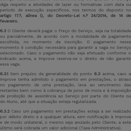
diga respeito a atividades de lazer ou formativas com data ou
período de execução específicos, nos termos do disposto no
artigo 17.º, alínea l), do Decreto-Lei n.º 24/2014, de 14 de
fevereiro
.
6.3
O Cliente deverá pagar o Preço do Serviço, seja na totalidade
ou parcialmente, de acordo com a modalidade de pagamento
escolhida, no momento da inscrição. O pagamento nesse
momento é condição necessária para garantir a vaga no Serviço
selecionado. Caso o pagamento não seja efetuado conforme o
indicado acima, a Improve reserva-se o direito de não garantir
essa vaga.
6.3.1
Sem prejuízo da generalidade do ponto
6.3
acima, caso a
Improve tenha admitido o pagamento em prestações,
o atraso
no pagamento de uma prestação, leva ao vencimento das
restantes bem como à cobrança de juros de mora e à imposição
de proibição de assistência ao Serviço por parte do Cliente ou
do Aluno, até que a situação esteja regularizada.
6.3.2
Caso um pagamento em prestações esteja a ser realizad
por
débito direto e a qualquer altura, sem notificação à Improv
e de modo unilateral, o mesmo seja anulado pelo Cliente, a este
último será cobrada um valor adicional (Taxa Administrativa).