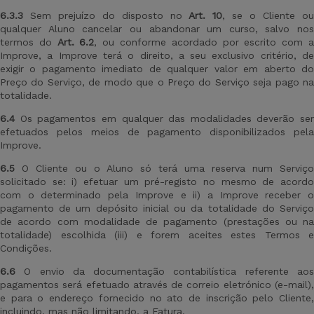
6.3.3
Sem prejuízo do disposto no
Art
.
10
, se o Cliente o
qualquer Aluno cancelar ou abandonar um curso, salvo nos
termos do
Ar
t
.
6.2
, ou conforme acordado por escrito com 
Improve, a Improve terá o direito, a seu exclusivo critério, de
exigir o pagamento imediato de qualquer valor em aberto do
Preço do Serviço, de modo que o Preço do Serviço seja pago na
totalidade.
6.4
Os pagamentos em qualquer das modalidades deverão ser
efetuados pelos meios de pagamento disponibilizados pela
Improve.
6.5
O Cliente ou o Aluno só terá uma reserva num Serviço
solicitado se: i) efetuar um pré-registo no mesmo de acordo
com o determinado pela Improve e ii) a Improve receber o
pagamento de um depósito inicial ou da totalidade do Serviço
de acordo com modalidade de pagamento (prestações ou na
totalidade) escolhida (iii) e forem aceites estes Termos e
Condições.
6.6
O envio da documentação contabilística referente aos
pagamentos será efetuado através de correio eletrónico (e-mail),
e para o endereço fornecido no ato de inscrição pelo Cliente,
incluindo, mas não limitando, a Fatura.