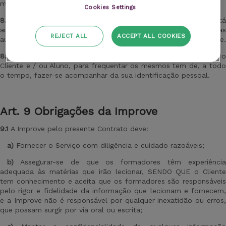
modalidade escolhida pelo Cliente e aceite pela Improve.
Cookies Settings
8.3
O Cliente e / ou Aluno têm conhecimento que não está
autorizada a recolha, cópia ou difusão de imagem ou som das
REJECT ALL
ACCEPT ALL COOKIES
aulas exceto com autorização expressa e por escrito da Improve.
8.4
Sempre que os Serviços são prestados presencialmente o
Cliente e / ou Aluno, para frequentar os mesmos tem de, a todo
o tempo, fazer-se acompanhar da sua identificação pessoal.
Art
.
9 Obrigações da Improve
9.1
A Improve
pelo presente Contrato deve:
a)
Fornecer o Serviço com diligência e cuidado razoáveis;
b)
Assegurar-se de que os formadores têm experiência
adequada às matérias que irão lecionar, SENDO QUE o Cliente
tem conhecimento e aceita que os formadores são responsáveis
pelo rigor e fidelidade da informação que lecionam e fornecem,
e a Improve não é responsável por qualquer inexatidão ou erros,
que possam surgir por via oral ou escrita;