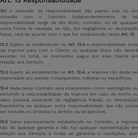
Art
. 13 Responsabilidade
13.1
A extensão da responsabilidade das partes sob ou em
conexão com o Contrato (independentemente de tal
responsabilidade surgir de ato ilícito, contrato, ou de qualquer
outra forma se causada, ou não, por negligência ou declaração
falsa), será de acordo com o que for estabelecido neste
Art
.
13
.
13.2
Sujeito ao estabelecido no
Art
.
13.4
a responsabilidade tota
da Improve para com o Cliente ou qualquer Aluno não deverá
exceder, no total, os montantes pagos por esse Cliente em
relação aos Serviços.
13.3
Sujeito ao estabelecido no
Art
.
13.4
, a Improve não pode se
responsável por perdas consequentes, indiretas ou específicas.
13.4
Nada neste Contrato será interpretado como restringindo ou
excluindo a responsabilidade da Improve em caso de morte ou
dano pessoal resultante de negligência fraude, ou deturpação
fraudulenta ou qualquer outra responsabilidade que não possa
ser excluída ou limitada no âmbito da lei aplicável.
13.5
Salvo expressamente estabelecido no Contrato, a Improve
não dá qualquer garantia e não faz qualquer representação em
relação aos Serviços e todas as garantias e condições, quer