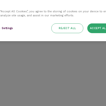
 “Accept All Cookies”, you agree to the storing of cookies on your device to e
 analyze site usage, and assist in our marketing efforts.
 Settings
REJECT ALL
ACCEPT AL