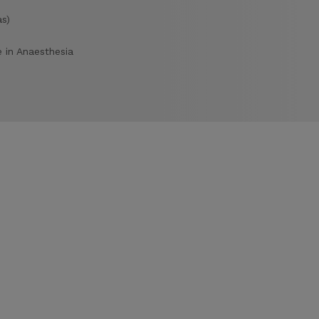
as)
e in Anaesthesia