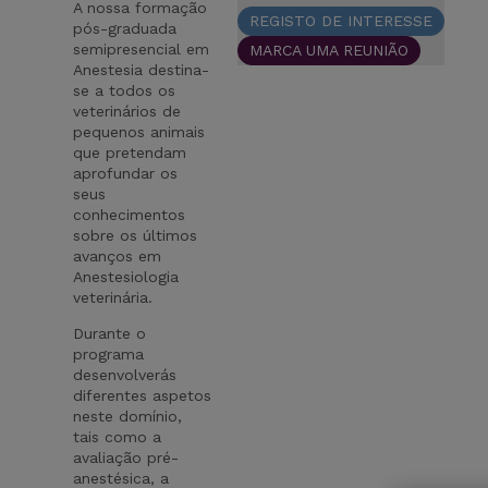
A nossa formação
REGISTO DE INTERESSE
pós-graduada
semipresencial em
MARCA UMA REUNIÃO
Anestesia destina-
se a todos os
veterinários de
pequenos animais
que pretendam
aprofundar os
seus
conhecimentos
sobre os últimos
avanços em
Anestesiologia
veterinária.
Durante o
programa
desenvolverás
diferentes aspetos
neste domínio,
tais como a
avaliação pré-
anestésica, a