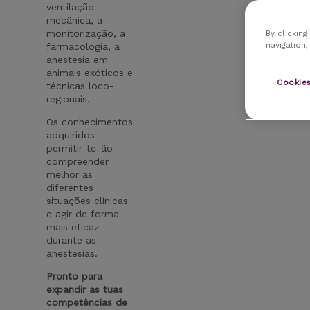
ventilação
mecânica, a
monitorização, a
By clicking
navigation,
farmacologia, a
anestesia em
animais exóticos e
Cookies
técnicas loco-
regionais.
Os conhecimentos
adquiridos
permitir-te-ão
compreender
melhor as
diferentes
situações clínicas
e agir de forma
mais eficaz
durante as
anestesias.
Pronto para
expandir as tuas
competências de