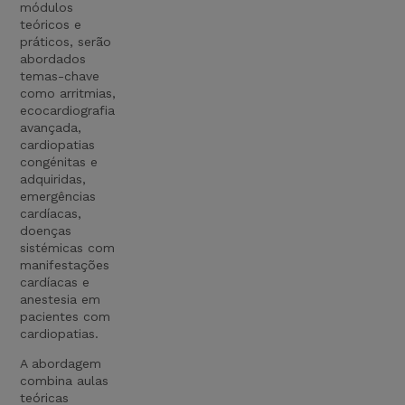
módulos
teóricos e
práticos, serão
abordados
temas-chave
como arritmias,
ecocardiografia
avançada,
cardiopatias
congénitas e
adquiridas,
emergências
cardíacas,
doenças
sistémicas com
manifestações
cardíacas e
anestesia em
pacientes com
cardiopatias.
A abordagem
combina aulas
teóricas