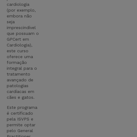
cardiologia
(por exemplo,
embora não
seja
imprescindível
que possuam o
GPCert em
Cardiologia),
este curso
oferece uma
formação
integral para o
tratamento
avançado de
patologias
cardíacas em
cães e gatos.
Este programa
é certificado
pela ISVPS e
permite optar
pelo General
Practitioner