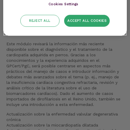
Cookies Settings
Live Stream
17/07/2027
REJECT ALL
ACCEPT ALL COOKIES
Online
Contenidos:
Este módulo revisará la información más reciente
disponible sobre el diagnóstico y el tratamiento de la
cardiopatía adquirida en perros. Gracias a los
conocimientos y la experiencia adquiridos en el
GPCert/PgC, será posible centrarse en aspectos más
prácticos del manejo de casos e introducir información y
debates más avanzados sobre el tema (p. ej., manejo de
la insuficiencia cardíaca congestiva refractaria, revisión y
análisis crítico de la literatura sobre el uso de
biomarcadores cardíacos). Dado el aumento de casos
importados de dirofilariosis en el Reino Unido, también se
incluye una introducción a esta enfermedad.
Actualización sobre la enfermedad valvular degenerativa
crónica
Actualización sobre la miocardiopatía dilatada