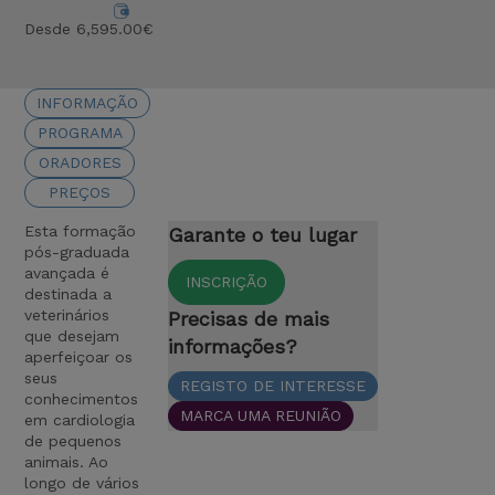
Desde 6,595.00€
INFORMAÇÃO
PROGRAMA
ORADORES
PREÇOS
Esta formação
Garante o teu lugar
pós-graduada
avançada é
INSCRIÇÃO
destinada a
veterinários
Precisas de mais
que desejam
informações?
aperfeiçoar os
seus
REGISTO DE INTERESSE
conhecimentos
MARCA UMA REUNIÃO
em cardiologia
de pequenos
animais. Ao
longo de vários