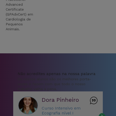
Advanced
Certificate
(GPAdvCert) em
Cardiologia de
Pequenos
Animais.
Não acredites apenas na nossa palavra
Os nossos alunos são os melhores porta-
vozes e fazem com que todo o nosso
trabalho valha a pena.
Dora Pinheiro
Curso Intensivo em
Ecografia nível I
“C