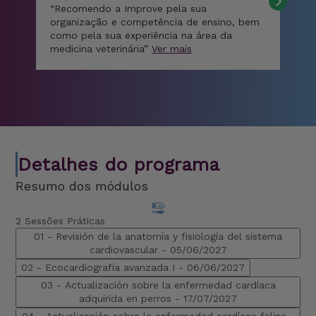
“Recomendo a Improve pela sua
boa
organização e competência de ensino, bem
no
como pela sua experiência na área da
medicina veterinária”
Ver mais
Detalhes do programa
Resumo dos módulos
2 Sessões Práticas
01 - Revisión de la anatomía y fisiología del sistema
cardiovascular -
05/06/2027
02 - Ecocardiografía avanzada I -
06/06/2027
03 - Actualización sobre la enfermedad cardíaca
adquirida en perros -
17/07/2027