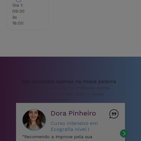
Dia 1:
09:30
às
18:00
Não acredites apenas na nossa palavra
Os nossos alunos são os melhores porta-
vozes e fazem com que todo o nosso
trabalho valha a pena.
Dora Pinheiro
Curso Intensivo em
Ecografia nível I
“C
“Recomendo a Improve pela sua
boa