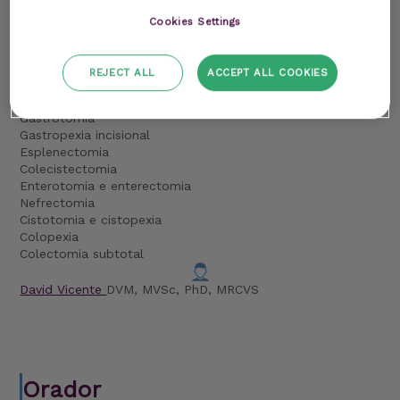
Cookies Settings
Práctico
Por confirmar
REJECT ALL
ACCEPT ALL COOKIES
Hospital Veterinário Porto
Gastrotomia
Gastropexia incisional
Esplenectomia
Colecistectomia
Enterotomia e enterectomia
Nefrectomia
Cistotomia e cistopexia
Colopexia
Colectomia subtotal
David Vicente
DVM, MVSc, PhD, MRCVS
Orador