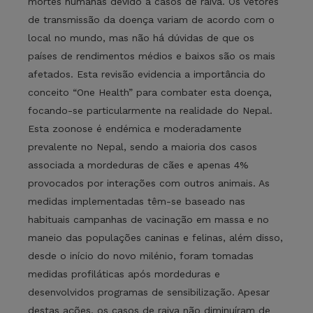
mortes humanas devido a casos de raiva. Os vetores
de transmissão da doença variam de acordo com o
local no mundo, mas não há dúvidas de que os
países de rendimentos médios e baixos são os mais
afetados. Esta revisão evidencia a importância do
conceito “One Health” para combater esta doença,
focando-se particularmente na realidade do Nepal.
Esta zoonose é endémica e moderadamente
prevalente no Nepal, sendo a maioria dos casos
associada a mordeduras de cães e apenas 4%
provocados por interações com outros animais. As
medidas implementadas têm-se baseado nas
habituais campanhas de vacinação em massa e no
maneio das populações caninas e felinas, além disso,
desde o início do novo milénio, foram tomadas
medidas profiláticas após mordeduras e
desenvolvidos programas de sensibilização. Apesar
destas ações, os casos de raiva não diminuíram de