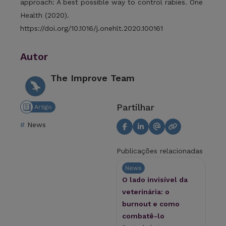
approach: A best possible way to control rabies. One
Health (2020).
https://doi.org/10.1016/j.onehlt.2020.100161
Autor
The Improve Team
Partilhar
Artigo
News
Publicações relacionadas
News
O lado invisível da
veterinária: o
burnout e como
combatê-lo