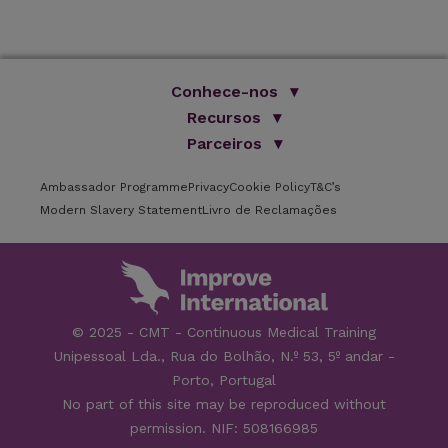
Conhece-nos
Somos Improve
Recursos
O nosso grupo
Parceiros
Livros
Formação online
Blog
ISVPS
Testemunhos
Ambassador Programme
Privacy
Brochura
Cookie Policy
T&C’s
Parceiros
Locais de formação
Modern Slavery Statement
Livro de Reclamações
FAQs
Oradores
Newsletter
Carreiras
Contactos
© 2025 - CMT - Continuous Medical Training
Unipessoal Lda., Rua do Bolhão, N.º 53, 5º andar -
Porto, Portugal
No part of this site may be reproduced without
permission. NIF: 508166985