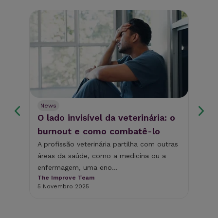
News
Ne
O lado invisível da veterinária: o
Po
burnout e como combatê-lo
de
co
A profissão veterinária partilha com outras
áreas da saúde, como a medicina ou a
A d
enfermagem, uma eno...
ess
The Improve Team
saú
5 Novembro 2025
The
14 