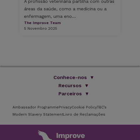
co
A profissão veterinária partilha com outras
áreas da saúde, como a medicina ou a
A d
enfermagem, uma eno...
ess
The Improve Team
saú
5 Novembro 2025
The
14 
Conhece-nos
Somos Improve
Recursos
O nosso grupo
Parceiros
Livros
Formação online
Blog
ISVPS
Testemunhos
Ambassador Programme
Privacy
Brochura
Cookie Policy
T&C’s
Parceiros
Locais de formação
Modern Slavery Statement
Livro de Reclamações
FAQs
Oradores
Newsletter
Carreiras
Contactos