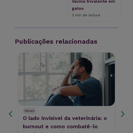
Vacina trivalente em
gatos
3 min de leitura
Publicações relacionadas
News
Ne
O lado invisível da veterinária: o
Po
burnout e como combatê-lo
de