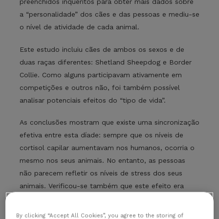
preenchidos inquéritos para obter mais dados sobre
a “personalidade” dos cães e das pessoas e mediu-se
o nível de atividade de cada animal.
Este estudo incluiu cães de ambos os sexos e de
duas raças diferentes: Shetland Sheepdog e Border
Collie. Como alguns participavam ativamente em
competições e outros não, foi também possível
analisar potenciais efeitos do “tipo de vida”.
As conclusões mostram que existe uma sincronização
efetiva entre esta díade: sempre que os níveis de
cortisol capilar aumentavam nos humanos, ocorria o
mesmo nos seus animais. No entanto, as pessoas
não parecem refletir os níveis de stress dos seus
animais. Verificou-se também que este efeito era
mais forte em pares competidores e em fêmeas, as
quais também demonstravam níveis basais de
By clicking “Accept All Cookies”, you agree to the storing of