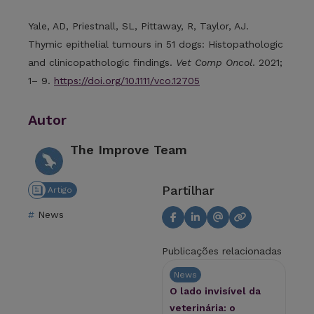
Yale, AD, Priestnall, SL, Pittaway, R, Taylor, AJ.
Thymic epithelial tumours in 51 dogs: Histopathologic
and clinicopathologic findings.
Vet Comp Oncol
. 2021;
1– 9.
https://doi.org/10.1111/vco.12705
Autor
The Improve Team
Partilhar
Artigo
News
Publicações relacionadas
News
O lado invisível da
veterinária: o