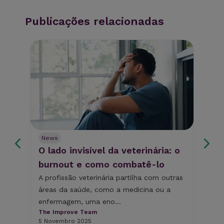
Publicações relacionadas
News
Ne
O lado invisível da veterinária: o
Po
burnout e como combatê-lo
de
co
A profissão veterinária partilha com outras
áreas da saúde, como a medicina ou a
A d
enfermagem, uma eno...
ess
The Improve Team
saú
5 Novembro 2025