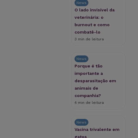
News
O lado invisível da
veterinária: o
burnout e como
combatê-lo
3 min de leitura
News
Porque é tão
importante a
desparasitação em
animais de
companhia?
4 min de leitura
News
Vacina trivalente em
gatos