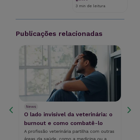
3 min de leitura
Publicações relacionadas
News
Ne
O lado invisível da veterinária: o
Po
burnout e como combatê-lo
de
co
A profissão veterinária partilha com outras
áreas da saúde, como a medicina ou a
A d