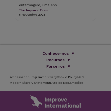
enfermagem, uma eno...
ess
The Improve Team
saú
5 Novembro 2025
The
14 
Conhece-nos
Somos Improve
Recursos
O nosso grupo
Parceiros
Livros
Formação online
Blog
ISVPS
Testemunhos
Ambassador Programme
Privacy
Brochura
Cookie Policy
T&C’s
Parceiros
Locais de formação
Modern Slavery Statement
Livro de Reclamações
FAQs
Oradores
Newsletter
Carreiras
Contactos