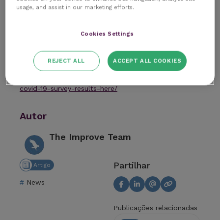
de stress. Muitos associam-no à falta de
usage, and assist in our marketing efforts.
equipamentos de proteção individual e de suporte
das autoridades, mas também à sensação de
Cookies Settings
incerteza perante o futuro e ao facto de terem de
chamar à atenção clientes menos cuidadosos.
REJECT ALL
ACCEPT ALL COOKIES
Font:
https://www.cm-research.com/download-our-
covid-19-survey-results-here/
Autor
The Improve Team
Partilhar
Artigo
News
Publicações relacionadas