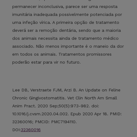
permanecer inconclusiva, parece ser uma resposta
imunitária inadequada possivelmente potenciada por
uma infeção vírica. A primeira opção de tratamento
deverá ser a remoção dentária, sendo que a maioria
dos animais necessita ainda de tratamento médico
associado. Não menos importante é o maneio da dor
em todos os animais. Tratamentos promissores
poderão estar para vir no futuro.
Lee DB, Verstraete FJM, Arzi B. An Update on Feline
Chronic Gingivostomatitis. Vet Clin North Am Small
Anim Pract. 2020 Sep;50(5):973-982. doi:
10.1016/j.cvsm.2020.04.002. Epub 2020 Apr 18. PMID:
32360016; PMCID: PMC7194110.
DOI:
32360016