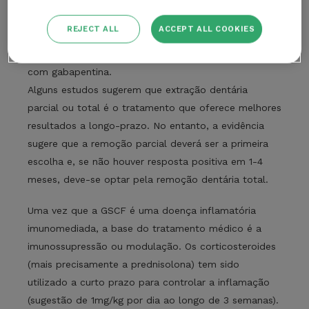
vida inteira). Independentemente da modalidade de
REJECT ALL
ACCEPT ALL COOKIES
tratamento, é imperativo o maneio da dor, sendo o
mais frequente, o uso de opioides (buprenorfina oral)
com gabapentina.
Alguns estudos sugerem que extração dentária
parcial ou total é o tratamento que oferece melhores
resultados a longo-prazo. No entanto, a evidência
sugere que a remoção parcial deverá ser a primeira
escolha e, se não houver resposta positiva em 1-4
meses, deve-se optar pela remoção dentária total.
Uma vez que a GSCF é uma doença inflamatória
imunomediada, a base do tratamento médico é a
imunossupressão ou modulação. Os corticosteroides
(mais precisamente a prednisolona) tem sido
utilizado a curto prazo para controlar a inflamação
(sugestão de 1mg/kg por dia ao longo de 3 semanas).