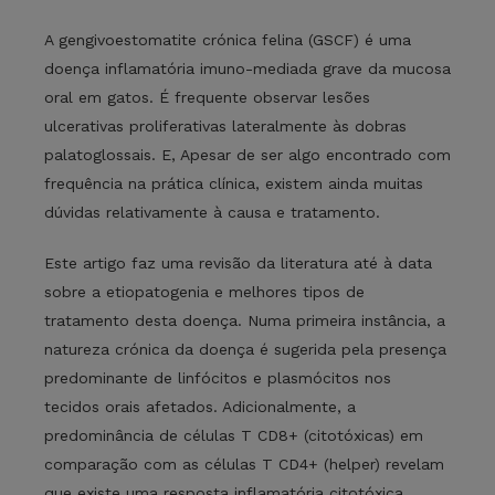
A gengivoestomatite crónica felina (GSCF) é uma
doença inflamatória imuno-mediada grave da mucosa
oral em gatos. É frequente observar lesões
ulcerativas proliferativas lateralmente às dobras
palatoglossais. E, Apesar de ser algo encontrado com
frequência na prática clínica, existem ainda muitas
dúvidas relativamente à causa e tratamento.
Este artigo faz uma revisão da literatura até à data
sobre a etiopatogenia e melhores tipos de
tratamento desta doença. Numa primeira instância, a
natureza crónica da doença é sugerida pela presença
predominante de linfócitos e plasmócitos nos
tecidos orais afetados. Adicionalmente, a
predominância de células T CD8+ (citotóxicas) em
comparação com as células T CD4+ (helper) revelam
que existe uma resposta inflamatória citotóxica