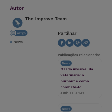
Autor
The Improve Team
Partilhar
Artigo
News
Publicações relacionadas
News
O lado invisível da
veterinária: o
burnout e como
combatê-lo
3 min de leitura
News