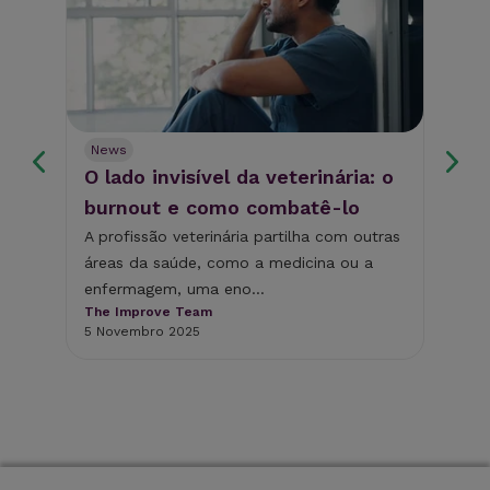
News
Ne
O lado invisível da veterinária: o
Po
burnout e como combatê-lo
de
co
A profissão veterinária partilha com outras
áreas da saúde, como a medicina ou a
A d
enfermagem, uma eno...
ess
The Improve Team
saú
5 Novembro 2025
The
14 