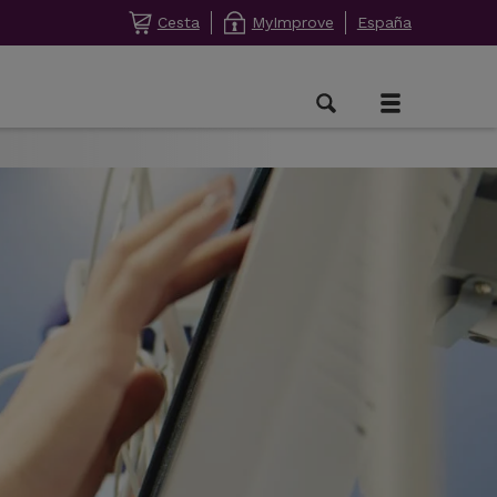
Cesta
MyImprove
España