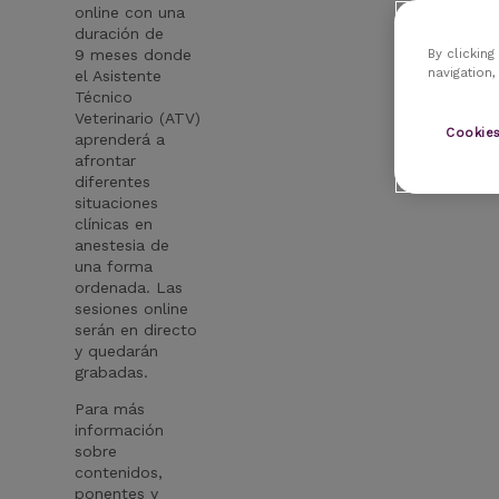
online con una
duración de
9 meses donde
By clicking
navigation,
el Asistente
Técnico
Veterinario (ATV)
Cookies
aprenderá a
afrontar
diferentes
situaciones
clínicas en
anestesia de
una forma
ordenada. Las
sesiones online
serán en directo
y quedarán
grabadas.
Para más
información
sobre
contenidos,
ponentes y