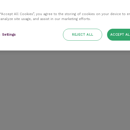
 “Accept All Cookies”, you agree to the storing of cookies on your device to e
 analyze site usage, and assist in our marketing efforts.
 Settings
REJECT ALL
ACCEPT AL