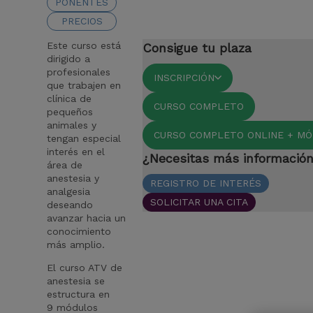
PONENTES
PRECIOS
Este curso está
Consigue tu plaza
dirigido a
profesionales
INSCRIPCIÓN
que trabajen en
clínica de
CURSO COMPLETO
pequeños
animales y
CURSO COMPLETO ONLINE + MÓ
tengan especial
interés en el
¿Necesitas más informació
área de
anestesia y
REGISTRO DE INTERÉS
analgesia
SOLICITAR UNA CITA
deseando
avanzar hacia un
conocimiento
más amplio.
El curso ATV de
anestesia se
estructura en
9 módulos