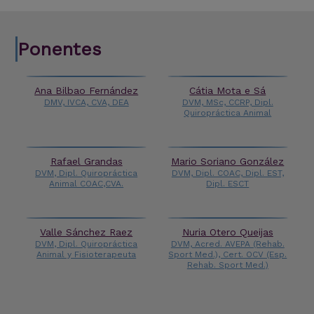
Ponentes
Ana Bilbao Fernández
Cátia Mota e Sá
DMV, IVCA, CVA, DEA
DVM, MSc, CCRP, Dipl.
Quiropráctica Animal
Rafael Grandas
Mario Soriano González
DVM, Dipl. Quiropráctica
DVM, Dipl. COAC, Dipl. EST,
Animal COAC,CVA.
Dipl. ESCT
Valle Sánchez Raez
Nuria Otero Queijas
DVM, Dipl. Quiropráctica
DVM, Acred. AVEPA (Rehab.
Animal y Fisioterapeuta
Sport Med.), Cert. OCV (Esp.
Rehab. Sport Med.)