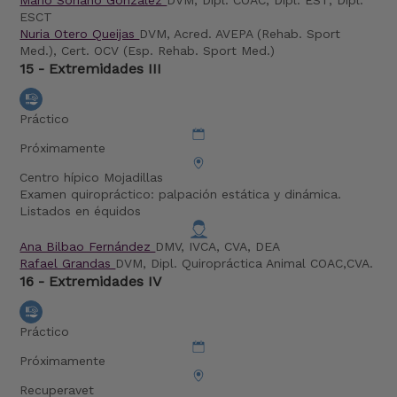
Mario Soriano González
DVM, Dipl. COAC, Dipl. EST, Dipl.
ESCT
Nuria Otero Queijas
DVM, Acred. AVEPA (Rehab. Sport
Med.), Cert. OCV (Esp. Rehab. Sport Med.)
15 - Extremidades III
Práctico
Próximamente
Centro hípico Mojadillas
Examen quiropráctico: palpación estática y dinámica.
Listados en équidos
Ana Bilbao Fernández
DMV, IVCA, CVA, DEA
Rafael Grandas
DVM, Dipl. Quiropráctica Animal COAC,CVA.
16 - Extremidades IV
Práctico
Próximamente
Recuperavet