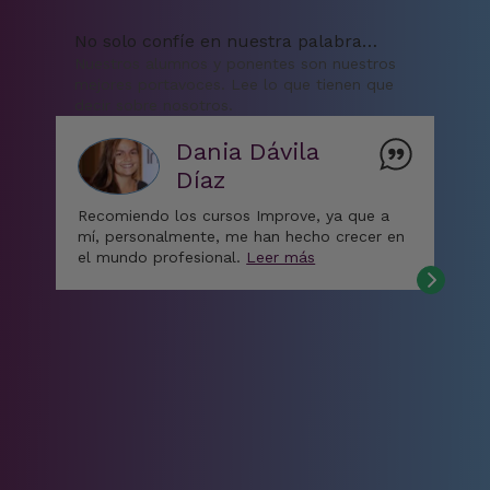
No solo confíe en nuestra palabra…
Nuestros alumnos y ponentes son nuestros
mejores portavoces. Lee lo que tienen que
decir sobre nosotros.
Dania Dávila
Díaz
Recomiendo los cursos Improve, ya que a
mí, personalmente, me han hecho crecer en
el mundo profesional.
Leer más
“M
bas
mat
de 
el
La