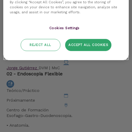
By clicking “Accept All Cookies”, you agree to the storing of
• Anatomía.
cookies on your device to enhance site navigation, analyze site
usage, and assist in our marketing efforts.
• Instrumental y preparación del paciente.
• Patología frecuente, toma de biopsias, extracción
Cookies Settings
cuerpos extraños.
Tarde día 1
REJECT ALL
ACCEPT ALL COOKIES
Práctica de las distintas técnicas tratadas en la teoría 2-3
alumnos por mesa.
Jorge Gutiérrez
DVM | MsC
02 - Endoscopia Flexible
Teórico/Práctico
Próximamente
Centro de Formación
Esofago-Gastro-Duodenoscopia.
• Anatomía.