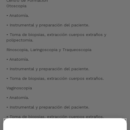
Centro de Formación
Otoscopia
• Anatomía.
• Instrumental y preparación del paciente.
• Toma de biopsias, extracción cuerpos extraños y
polipectomia.
Rinoscopia, Laringoscopia y Traqueoscopia
• Anatomía.
• Instrumental y preparación del paciente.
• Toma de biopsias, extracción cuerpos extraños.
Vaginoscopia
• Anatomía.
• Instrumental y preparación del paciente.
• Toma de biopsias, extracción cuerpos extraños.
Uretrocistoscopia en hembra