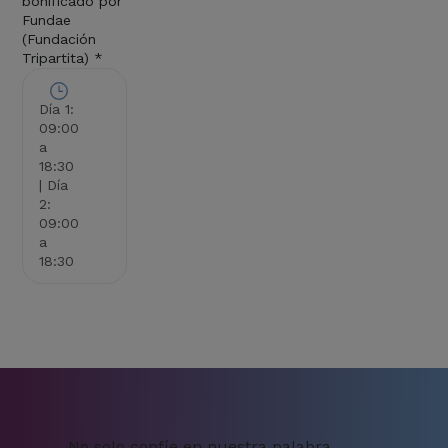
bonificado por
Fundae
(Fundación
Tripartita) *
Día 1:
09:00
a
18:30
| Día
2:
09:00
a
18:30
No solo confíe en nuestra palabra…