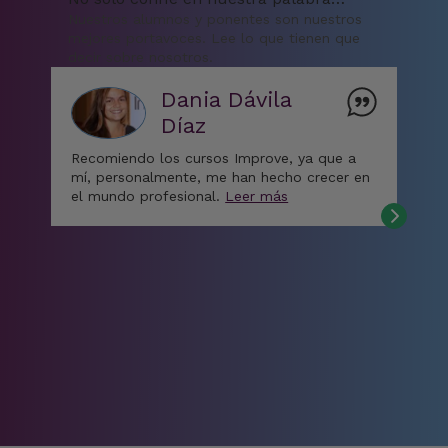
Nuestros alumnos y ponentes son nuestros
mejores portavoces. Lee lo que tienen que
decir sobre nosotros.
Dania Dávila
Díaz
Recomiendo los cursos Improve, ya que a
mí, personalmente, me han hecho crecer en
el mundo profesional.
Leer más
“M
bas
mat
de 
el
La