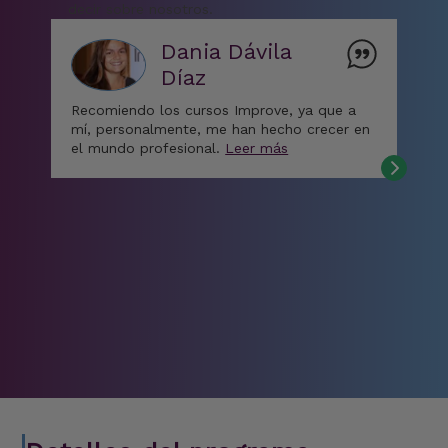
decir sobre nosotros.
Dania Dávila
Díaz
Recomiendo los cursos Improve, ya que a
mí, personalmente, me han hecho crecer en
el mundo profesional.
Leer más
“M
bas
mat
de 
el
La