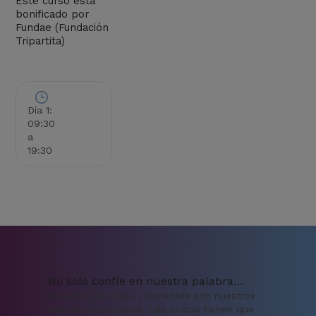
Este curso está
bonificado por
Fundae (Fundación
Tripartita)
Día 1:
09:30
a
19:30
No solo confíe en nuestra palabra…
Nuestros alumnos y ponentes son nuestros
mejores portavoces. Lee lo que tienen que