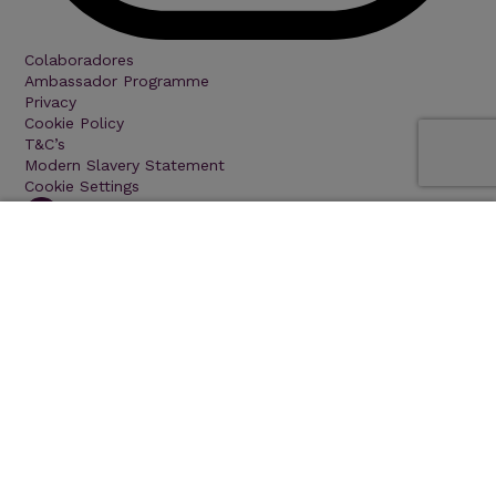
Colaboradores
Ambassador Programme
Privacy
Cookie Policy
T&C’s
Modern Slavery Statement
Cookie Settings
TAKE THE NEXT STEP
© 2026 - Improve Health Education, Sociedad Limitada,
Calle Julián Camarillo, 29, 28037 de Madrid - España
No part of this site may be reproduced without
permission. NIF: ES B85935013