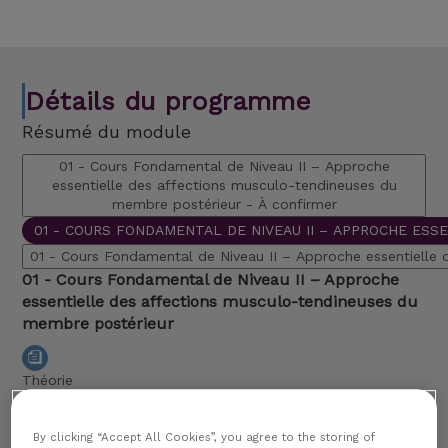
Détails du programme
Résumé du module
01 - Cours Fondamental de Niveau II – Approche
essentielle des affections musculo-tendineuses du
membre postérieur -
À confirmer
01 - COURS FONDAMENTAL DE NIVEAU II – APPROCHE ES
01 - Cours Fondamental de Niveau II – Approche essentielle
01 - Cours Fondamental de Niveau II – Approche
essentielle des affections musculo-tendineuses du
membre postérieur
Théorie
À confirmer
By clicking “Accept All Cookies”, you agree to the storing of
Frankfurt