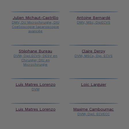
Julien Michaut-Castrillo
Antoine Bernardé
DMV, DU Microchirurgie, DIU
DMV, MSc, DipECVS
Coelioscopie laparoscopie
avancée
Stéphane Bureau
Claire Deroy
DVM; Dipl.ECVS; DESV en
DVM, MSCs, Dip. ECVS
Chirurgie; DIU en
Microchirurgie
Luís Matres Lorenzo
Loic Larguier
DVM
Luis Matres Lorenzo
Maxime Cambournac
DVM; Dipl. ECVECC