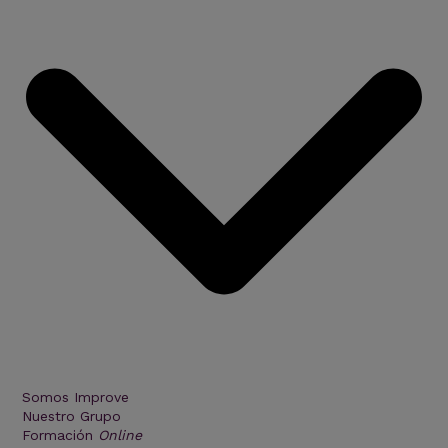
Sistema
endocrino
cantidad
Somos Improve
Nuestro Grupo
Formación
Online