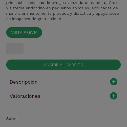
principales técnicas de cirugía avanzada de cabeza, tórax
y sistema endocrino en pequeños animales, explicadas de
manera eminentemente práctica y didáctica y apoyándose
en imágenes de gran calidad.
VISTA PREVIA
Improve
International.
Manual
clínico
AÑADIR AL CARRITO
de
cirugía
avanzada
Descripción
de
tejidos
blandos
Valoraciones
en
pequeños
animales:
Cabeza,
Sobre
Tórax
y